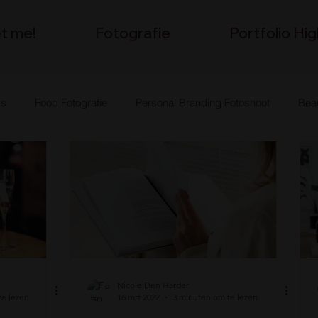
t me!
Fotografie
Portfolio Hig
ks
Food Fotografie
Personal Branding Fotoshoot
Beau
drijfsfotografie
High End Fotografie
The Green D-Light
Nicole Den Harder
te lezen
16 mrt 2022
3 minuten om te lezen