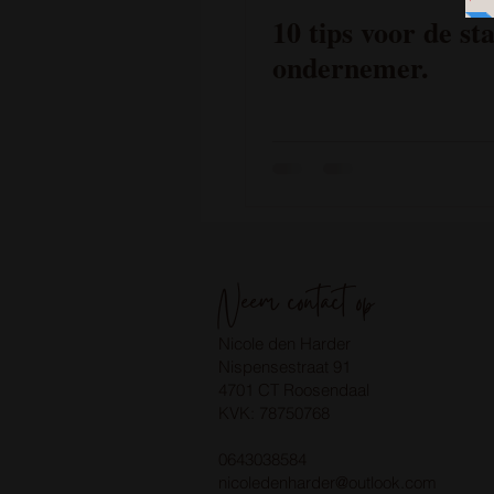
10 tips voor de st
ondernemer.
Neem contact op
Nicole den Harder
Nispensestraat
91
4701 CT
Roosendaal
KVK: 78750768
0643038584
nicoledenharder@outlook.com