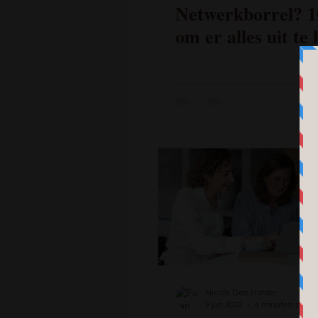
Netwerkborrel? 10
om er alles uit te
Nicole Den Harder
9 jan 2022
6 minuten om te