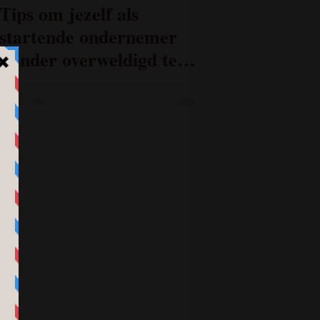
Tips om jezelf als
startende ondernemer
minder overweldigd te
voelen