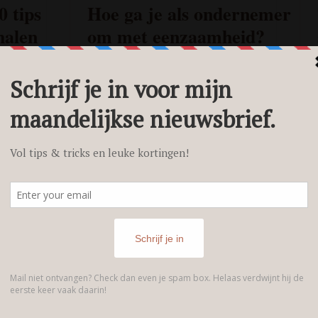
 tips
Hoe ga je als ondernemer
 halen
om met eenzaamheid?
 lezen