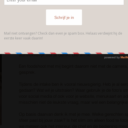
Ik ben een Bourgondiër en van
goed eten word ik opre
Omdat ik zelf jarenlang in de horeca heb gewerkt, we
liefde, stress en vakmanschap er achter één bord sch
Daarom fotografeer ik niet alleen sterrenwaardige ge
net zo lief een blik knakworsten, een tosti of een frietj
aantrekkelijk dat je denkt: die wil ik.
Een foodshoot met mij begint daarom niet met de camera
gesprek.
Tijdens de intake ben ik vooral nieuwsgierig. Heb je al ee
gedaan? Wat wil je uitstralen? Waar gebruik je de foto's st
voor social media of ook voor je website, menukaart en ad
misschien niet de leukste vraag, maar wel een belangrijke:
Op basis daarvan denk ik met je mee. Welke gerechten sp
sfeer past bij jouw zaak? Is het slim om alleen food te fot
we meteen ook het interieur, de chef en de bediening mee