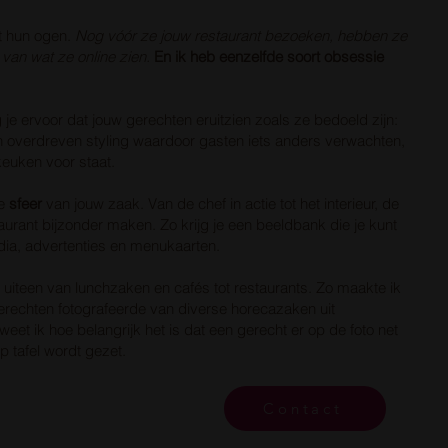
 hun ogen.
Nog vóór ze jouw restaurant bezoeken, hebben ze
van wat ze online zien.
En ik heb eenzelfde soort obsessie
 je ervoor dat jouw gerechten eruitzien zoals ze bedoeld zijn:
 overdreven styling waardoor gasten iets anders verwachten,
keuken voor staat.
e
sfeer
van jouw zaak. Van de chef in actie tot het interieur, de
aurant bijzonder maken. Zo krijg je een beeldbank die je kunt
dia, advertenties en menukaarten.
t uiteen van lunchzaken en cafés tot restaurants. Zo maakte ik
erechten fotografeerde van diverse horecazaken uit
t ik hoe belangrijk het is dat een gerecht er op de foto net
p tafel wordt gezet.
Contact