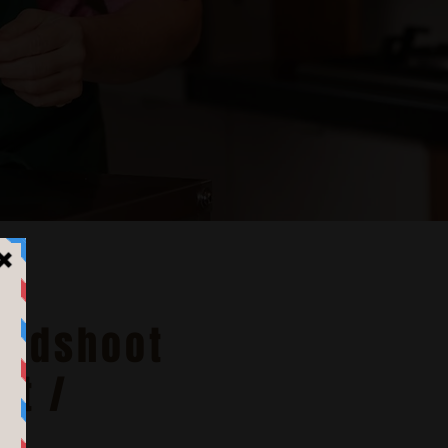
oodshoot
nt /