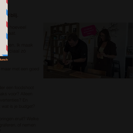
cht blij.
et ik hoeveel
uilgaat.
rechten. Ik maak
e speciaal zó
, maar met een goed
rder een foodshoot
raks voor? Alleen
vertenties? En
 wat is je budget?
ringen eruit? Welke
ograferen, of nemen
?