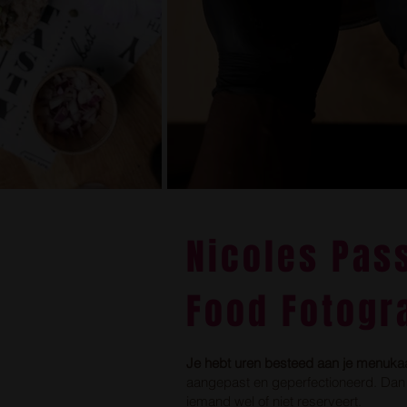
Nicoles Pas
Food Fotogr
Je hebt uren besteed aan je menuka
aangepast en geperfectioneerd. Dan wil
iemand wel of niet reserveert.