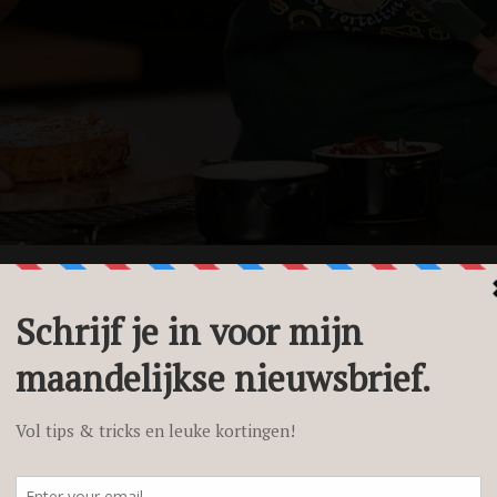
Hoe verloopt een f
voor jouw restaura
horecazaak?