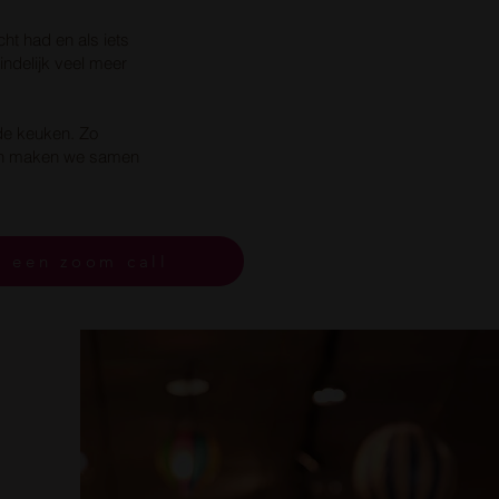
ht had en als iets
indelijk veel meer
de keuken. Zo
 en maken we samen
n een zoom call