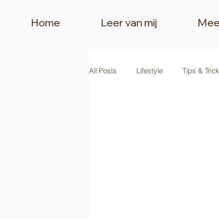
Home
Leer van mij
Mee
All Posts
Lifestyle
Tips & Tric
Creative Brain Community
Be