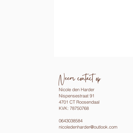
Neem contact op
Nicole den Harder
Nispensestraat
91
4701 CT
Roosendaal
KVK: 78750768
0643038584
nicoledenharder@outlook.com