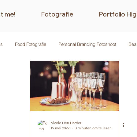
t me!
Fotografie
Portfolio Hig
ks
Food Fotografie
Personal Branding Fotoshoot
Beau
drijfsfotografie
High End Fotografie
The Green D-Light
Nicole Den Harder
19 mei 2022
3 minuten om te lezen