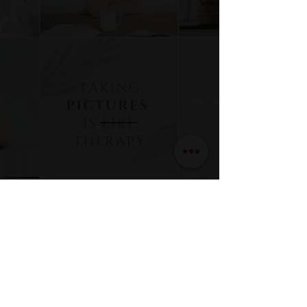
Nicole Den Harder
14 nov 2021
3 minuten om te lezen
Hoe maak je van je Insta
pagina je visitekaartje?