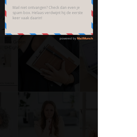
Brain
Community
Bedrijfsfotografie
High End
Fotografie
The Green
D-Light