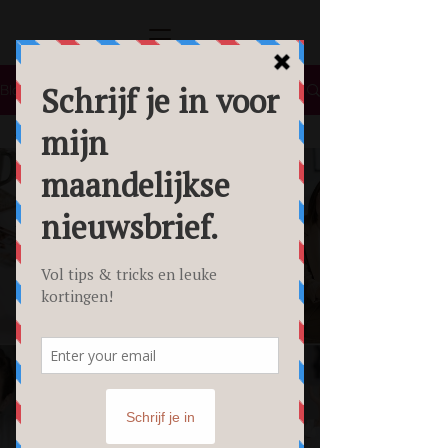
Blog
All Posts
All Posts
Lifestyle
Tips &
Tricks
Food
Fotografie
Personal
Branding
Fotoshoot
Beauty
Foto's
Creative