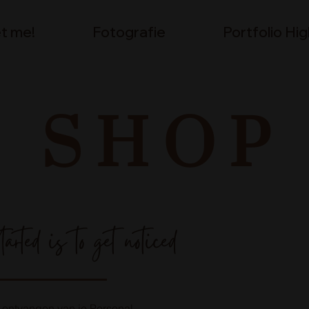
t me!
Fotografie
Portfolio Hig
SHOP
arted is to get noticed
 ontvangen van je Personal