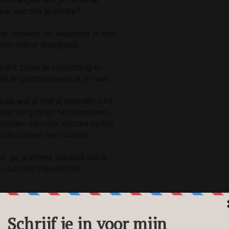
maar wat doe je ermee?
 te 'showen' en waardoor je een
ken met je doelgroep.
e bent, bouw je verbinding en
ek en personaliseer je je merk.
ecies wat je met je beelden kunt
 van de gids en het toepassen
moeten zijn naar succes bij het
ende vormen van content.
, ga je ermee akkoord dat je
 voor mijn nieuwsbrief.