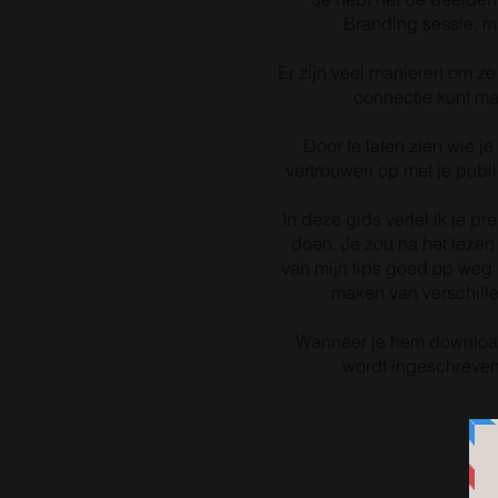
Branding sessie, 
Er zijn veel manieren om ze
connectie kunt ma
Door te laten zien wie j
vertrouwen op met je publi
In deze gids vertel ik je pr
doen. Je zou na het lezen
van mijn tips goed op weg 
maken van verschill
Wanneer je hem download
wordt ingeschreven