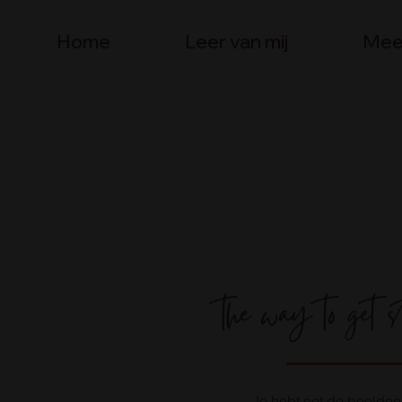
Home
Leer van mij
Mee
the way to get st
Je hebt net de beelden