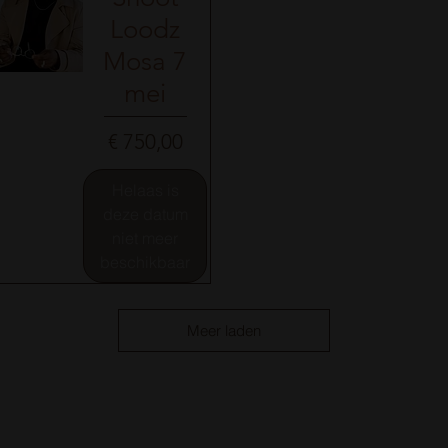
Loodz
Mosa 7
mei
nel overzicht
Prijs
€ 750,00
Helaas is
deze datum
niet meer
beschikbaar
Meer laden