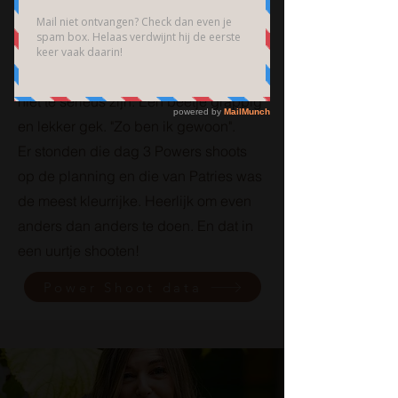
Patries Post
De foto's voor Patries moesten vooral
niet te serieus zijn. Een beetje grappig
en lekker gek. "Zo ben ik gewoon".
Er stonden die dag 3 Powers shoots
op de planning en die van Patries was
de meest kleurrijke. Heerlijk om even
anders dan anders te doen. En dat in
een uurtje shooten!
Power Shoot data