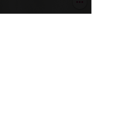
Nicole Den Harder
5 sep 2024
4 minuten om te lezen
Weg met die geforceerde
glimlach! Creatieve en
Authentieke
Bedrijfsfotografie die écht
werkt
Weg met die geforceerde glimlach!
Bedrijfsfotografie die écht werkt. Hoe? Dat
lees je in dit artikel.