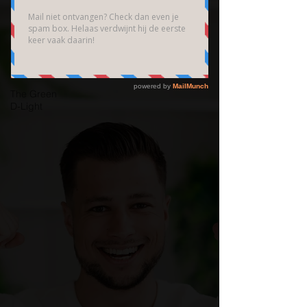
Brain
Community
Bedrijfsfotografie
High End
Fotografie
The Green
D-Light