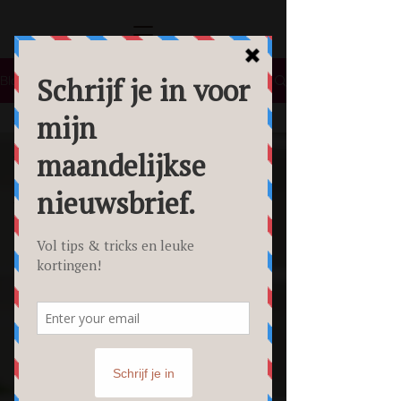
Blog
All Posts
All Posts
Lifestyle
Tips &
Tricks
Food
Fotografie
Personal
Branding
Fotoshoot
Beauty
Foto's
Creative