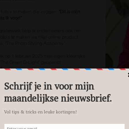
m foto's te maken die zeggen:
"Dit is mijn
ta ik voor!"
ografiewerk help ik ondernemers ook om
oto's te maken via mijn online product
us, "The Photo Styling Academy."
k op 1 februari 2025 mijn eigen kleurrijke
 "The Green D-Light" geopend!
nl
en over mijn diensten als bedrijfsfotograaf
anding fotograaf in Roosendaal?
s op je gemak door mijn website en ontdek
drijf kan helpen aan een professionele en
dbank.
more?