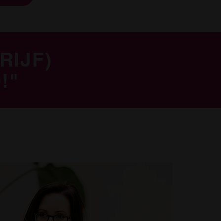
RIJF)
!"