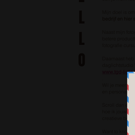
L
Mijn doel is o
bedrijf en hier s
L
Naast mijn fot
betere productf
fotografie curs
O
Daarnaast heb i
daglichtstudio
www.tgd-light.
.
Wil je meer wet
en personal br
Scroll dan een
hoe ik jouw be
creatieve beel
Want to know 