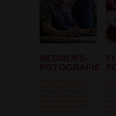
BEDRIJFS-
F
FOTOGRAFIE
F
Als bedrijfsfotograaf help ik
Ik sc
ambitieuze bedrijven in
resta
Roosendaal, Breda en de
haar 
rest van Brabant aan een
ik de
professionele beeldbank die
bedie
vertrouwen wekt, opvalt én
jouw 
jarenlang inzetbaar is.
allee
krijg