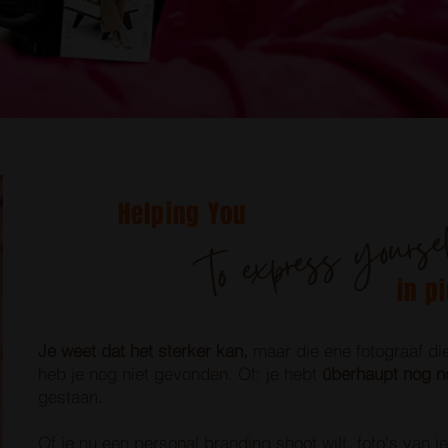
Helping You
to express yourse
in p
Je weet dat het sterker kan,
maar die ene fotograaf die 
heb je nog niet gevonden. Of: je hebt
überhaupt nog n
gestaan.
Of je nu een personal branding shoot wilt, foto's van 