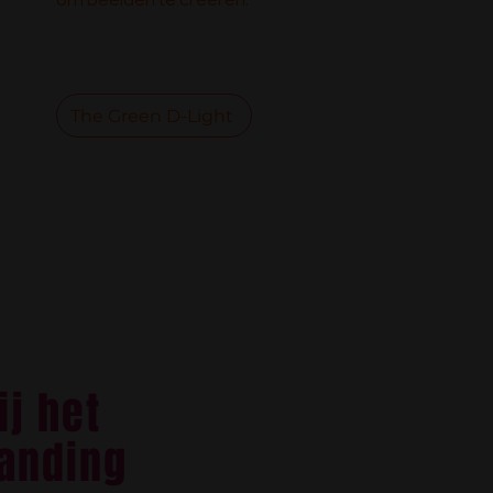
The Green D-Light
ij het
randing