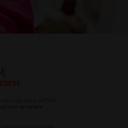
lf
ictures
wél snapt wat jij wilt? Die
ooit voor de camera
je team of producten nodig