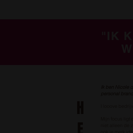
"IK 
W
Ik ben Nicole 
personal brand
H
I looove
bedrijv
Mijn focus ligt
E
niet alleen de 
ook je merk iden