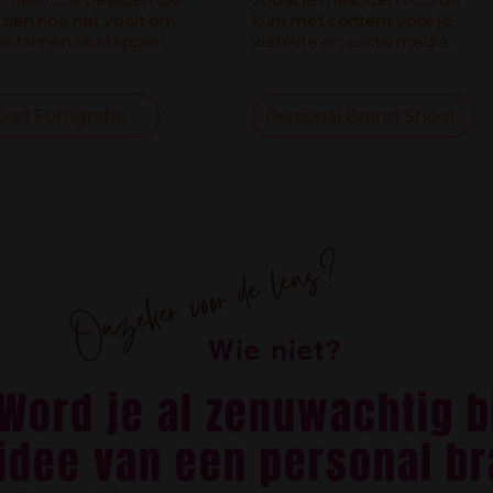
 zien hoe het voelt om
kunt met content voor je
ullie binnen te stappen.
website en social media.
ood Fotografie
Personal Brand Shoot
Onzeker voor de lens?
Wie niet?
Word je al zenuwachtig b
idee van een personal b