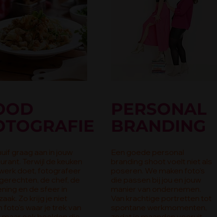
OOD
PERSONAL
OTOGRAFIE
BRANDING
huif graag aan in jouw
Een goede personal
urant. Terwijl de keuken
branding shoot voelt niet als
werk doet, fotografeer
poseren. We maken foto's
 gerechten, de chef, de
die passen bij jou en jouw
ning en de sfeer in
manier van ondernemen.
zaak. Zo krijg je niet
Van krachtige portretten tot
n foto's waar je trek van
spontane werkmomenten,
t, maar ook beelden die
zodat je maanden vooruit