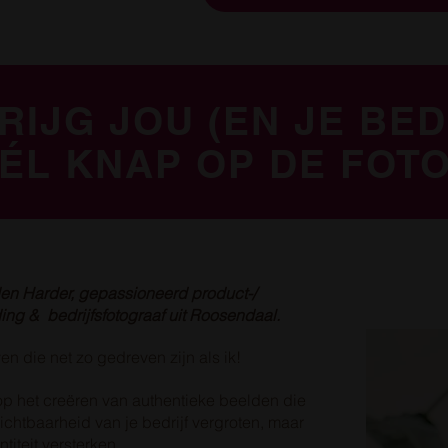
KRIJG JOU (EN JE BED
ÉL KNAP OP DE FOTO
den Harder, gepassioneerd product-/
ing & bedrijfsfotograaf uit Roosendaal.
en die net zo gedreven zijn als ik!
 op het creëren van authentieke beelden die
zichtbaarheid van je bedrijf vergroten, maar
titeit versterken.